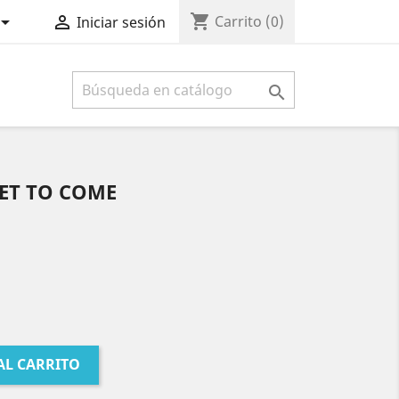
shopping_cart


Carrito
(0)
Iniciar sesión

YET TO COME
AL CARRITO