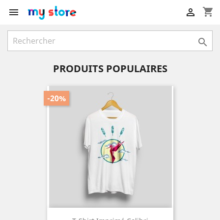
shopping_cart



PRODUITS POPULAIRES
-20%