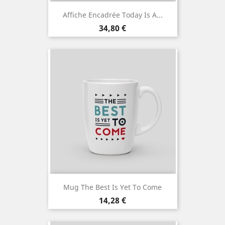
Affiche Encadrée Today Is A...
Prix
34,80 €
Mug The Best Is Yet To Come
Prix
14,28 €