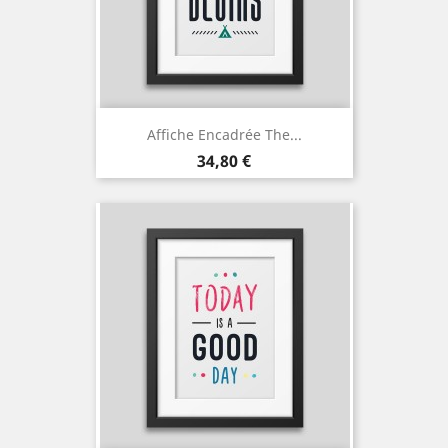
Affiche Encadrée The...
Prix
34,80 €